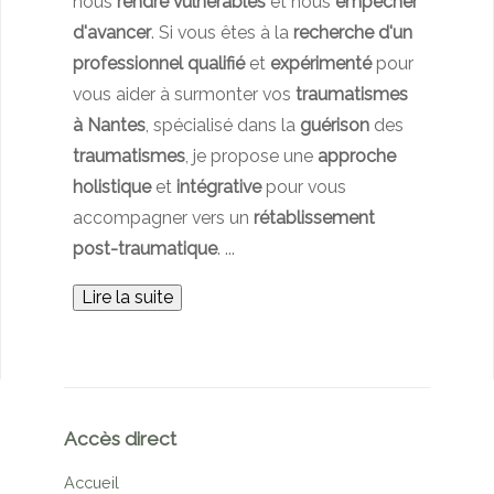
nous
rendre vulnérables
et nous
empêcher
d'avancer
. Si vous êtes à la
recherche d'un
professionnel qualifié
et
expérimenté
pour
vous aider à surmonter vos
traumatismes
à Nantes
, spécialisé dans la
guérison
des
traumatismes
, je propose une
approche
holistique
et
intégrative
pour vous
accompagner vers un
rétablissement
post-traumatique
.
...
Lire la suite
Accès direct
Accueil